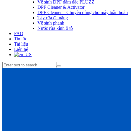
Vệ sinh DPF đậm đặc PLUZZ
DPF Cleaner & Activator
DPF Cleaner – Chuyên dùng cho máy tuần hoàn
Tẩy rửa đa năng
Vệ sinh phanh
Nước rửa kính ô tô
FAQ
Tin tức
Tài liệu
Liên hệ