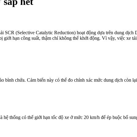
 sắp hết
thải SCR (Selective Catalytic Reduction) hoạt động dựa trên dung dịc
ị giới hạn công suất, thậm chí không thể khởi động. Vì vậy, việc xe tả
vào bình chứa. Cảm biến này có thể đo chính xác mức dung dịch còn lại
và hệ thống có thể giới hạn tốc độ xe ở mức 20 km/h để ép buộc bổ sun