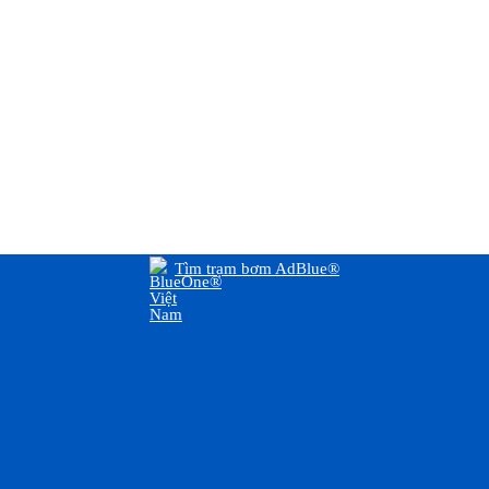
Tìm trạm bơm AdBlue®