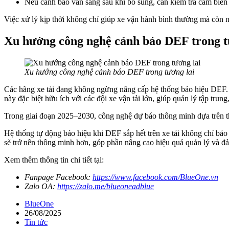
Nếu cảnh báo vẫn sáng sau khi bổ sung, cần kiểm tra cảm biến
Việc xử lý kịp thời không chỉ giúp xe vận hành bình thường mà còn 
Xu hướng công nghệ cảnh báo DEF trong t
Xu hướng công nghệ cảnh báo DEF trong tương lai
Các hãng xe tải đang không ngừng nâng cấp hệ thống báo hiệu DEF. M
này đặc biệt hữu ích với các đội xe vận tải lớn, giúp quản lý tập trung,
Trong giai đoạn 2025–2030, công nghệ dự báo thông minh dựa trên th
Hệ thống tự động báo hiệu khi DEF sắp hết trên xe tải không chỉ bảo
sẽ trở nên thông minh hơn, góp phần nâng cao hiệu quả quản lý và đả
Xem thêm thông tin chi tiết tại:
Fanpage Facebook:
https://www.facebook.com/BlueOne.vn
Zalo OA:
https://zalo.me/blueoneadblue
BlueOne
26/08/2025
Tin tức