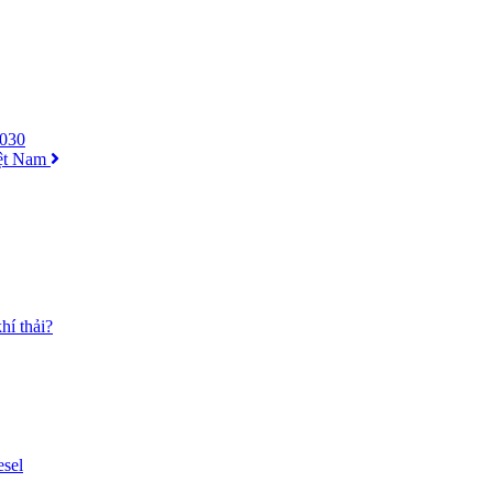
2030
iệt Nam
hí thải?
esel