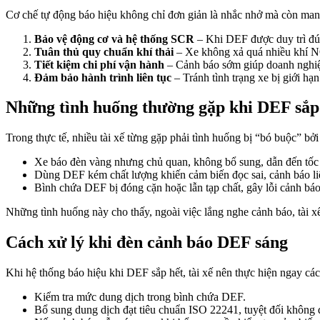
Cơ chế tự động báo hiệu không chỉ đơn giản là nhắc nhở mà còn mang l
Bảo vệ động cơ và hệ thống SCR
– Khi DEF được duy trì đún
Tuân thủ quy chuẩn khí thải
– Xe không xả quá nhiều khí NO
Tiết kiệm chi phí vận hành
– Cảnh báo sớm giúp doanh nghiệ
Đảm bảo hành trình liên tục
– Tránh tình trạng xe bị giới hạ
Những tình huống thường gặp khi DEF sắp
Trong thực tế, nhiều tài xế từng gặp phải tình huống bị “bó buộc” b
Xe báo đèn vàng nhưng chủ quan, không bổ sung, dẫn đến tốc 
Dùng DEF kém chất lượng khiến cảm biến đọc sai, cảnh báo li
Bình chứa DEF bị đóng cặn hoặc lẫn tạp chất, gây lỗi cảnh báo
Những tình huống này cho thấy, ngoài việc lắng nghe cảnh báo, tài x
Cách xử lý khi đèn cảnh báo DEF sáng
Khi hệ thống báo hiệu khi DEF sắp hết, tài xế nên thực hiện ngay cá
Kiểm tra mức dung dịch trong bình chứa DEF.
Bổ sung dung dịch đạt tiêu chuẩn ISO 22241, tuyệt đối không 