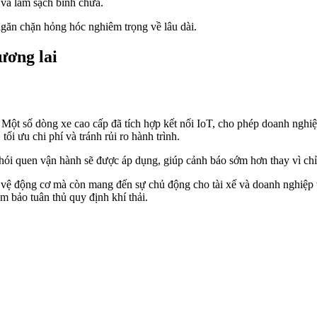
 và làm sạch bình chứa.
ngăn chặn hỏng hóc nghiêm trọng về lâu dài.
ương lai
ột số dòng xe cao cấp đã tích hợp kết nối IoT, cho phép doanh nghiệ
 tối ưu chi phí và tránh rủi ro hành trình.
ói quen vận hành sẽ được áp dụng, giúp cảnh báo sớm hơn thay vì chỉ
 vệ động cơ mà còn mang đến sự chủ động cho tài xế và doanh nghiệp vậ
m bảo tuân thủ quy định khí thải.