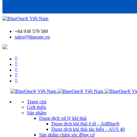
+84 938 579 589
sales@blueone.vn
Tìm trạm bơm AdBlue®
Trang chủ
Giới thiệu
Sản phẩm
Dung dịch xử lý khí thải
Dung dịch khí thải ô tô – AdBlue®
Dung dịch khí thải tàu biển – AUS 40
Sản phẩm chăm sóc động cơ