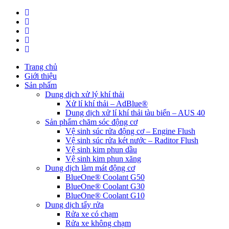
Trang chủ
Giới thiệu
Sản phẩm
Dung dịch xử lý khí thải
Xử lí khí thải – AdBlue®
Dung dịch xử lí khí thải tàu biển – AUS 40
Sản phẩm chăm sóc động cơ
Vệ sinh súc rửa động cơ – Engine Flush
Vệ sinh súc rửa két nước – Raditor Flush
Vệ sinh kim phun dầu
Vệ sinh kim phun xăng
Dung dịch làm mát động cơ
BlueOne® Coolant G50
BlueOne® Coolant G30
BlueOne® Coolant G10
Dung dịch tẩy rửa
Rửa xe có chạm
Rửa xe không chạm