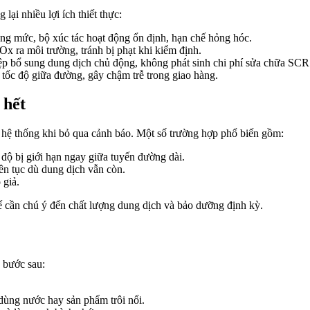
ại nhiều lợi ích thiết thực:
g mức, bộ xúc tác hoạt động ổn định, hạn chế hỏng hóc.
x ra môi trường, tránh bị phạt khi kiểm định.
p bổ sung dung dịch chủ động, không phát sinh chi phí sửa chữa SCR
n tốc độ giữa đường, gây chậm trễ trong giao hàng.
 hết
ởi hệ thống khi bỏ qua cảnh báo. Một số trường hợp phổ biến gồm:
độ bị giới hạn ngay giữa tuyến đường dài.
ên tục dù dung dịch vẫn còn.
 giả.
ế cần chú ý đến chất lượng dung dịch và bảo dưỡng định kỳ.
c bước sau:
dùng nước hay sản phẩm trôi nổi.