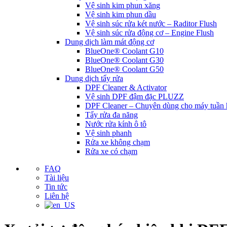
Vệ sinh kim phun xăng
Vệ sinh kim phun dầu
Vệ sinh súc rửa két nước – Raditor Flush
Vệ sinh súc rửa động cơ – Engine Flush
Dung dịch làm mát động cơ
BlueOne® Coolant G10
BlueOne® Coolant G30
BlueOne® Coolant G50
Dung dịch tẩy rửa
DPF Cleaner & Activator
Vệ sinh DPF đậm đặc PLUZZ
DPF Cleaner – Chuyên dùng cho máy tuần
Tẩy rửa đa năng
Nước rửa kính ô tô
Vệ sinh phanh
Rửa xe không chạm
Rửa xe có chạm
FAQ
Tài liệu
Tin tức
Liên hệ