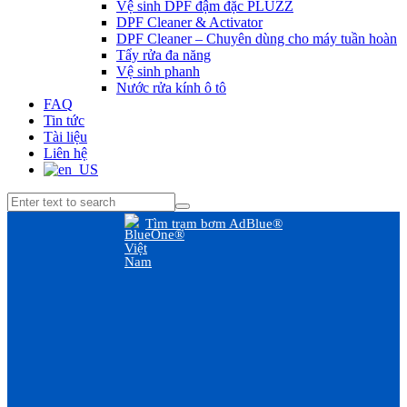
Vệ sinh DPF đậm đặc PLUZZ
DPF Cleaner & Activator
DPF Cleaner – Chuyên dùng cho máy tuần hoàn
Tẩy rửa đa năng
Vệ sinh phanh
Nước rửa kính ô tô
FAQ
Tin tức
Tài liệu
Liên hệ
Tìm trạm bơm AdBlue®