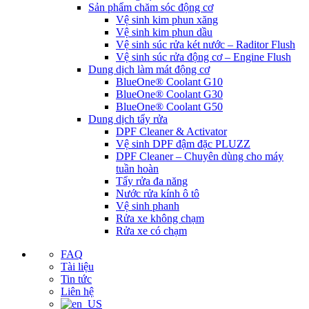
Sản phẩm chăm sóc động cơ
Vệ sinh kim phun xăng
Vệ sinh kim phun dầu
Vệ sinh súc rửa két nước – Raditor Flush
Vệ sinh súc rửa động cơ – Engine Flush
Dung dịch làm mát động cơ
BlueOne® Coolant G10
BlueOne® Coolant G30
BlueOne® Coolant G50
Dung dịch tẩy rửa
DPF Cleaner & Activator
Vệ sinh DPF đậm đặc PLUZZ
DPF Cleaner – Chuyên dùng cho máy
tuần hoàn
Tẩy rửa đa năng
Nước rửa kính ô tô
Vệ sinh phanh
Rửa xe không chạm
Rửa xe có chạm
FAQ
Tài liệu
Tin tức
Liên hệ