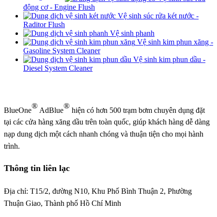
động cơ - Engine Flush
Vệ sinh súc rửa két nước -
Raditor Flush
Vệ sinh phanh
Vệ sinh kim phun xăng -
Gasoline System Cleaner
Vệ sinh kim phun dầu -
Diesel System Cleaner
®
®
BlueOne
AdBlue
hiện có hơn 500 trạm bơm chuyên dụng đặt
tại các cửa hàng xăng dầu trên toàn quốc, giúp khách hàng dễ dàng
nạp dung dịch một cách nhanh chóng và thuận tiện cho mọi hành
trình.
Thông tin liên lạc
Địa chỉ: T15/2, đường N10, Khu Phố Bình Thuận 2, Phường
Thuận Giao, Thành phố Hồ Chí Minh