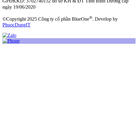
GPĐKKD: 3702740152 do sở KH & ĐT Tỉnh Bình Dương cấp
ngày 19/06/2020
®
©Copyright 2025 Công ty cổ phần BlueOne
. Develop by
PhuocDungIT