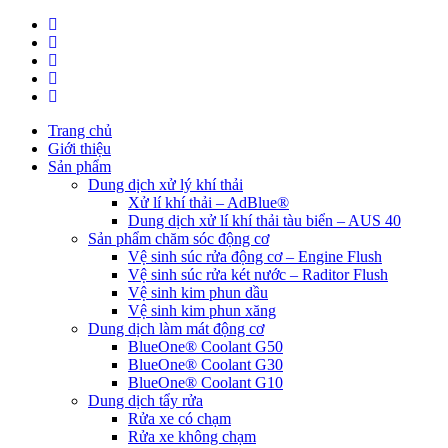
Trang chủ
Giới thiệu
Sản phẩm
Dung dịch xử lý khí thải
Xử lí khí thải – AdBlue®
Dung dịch xử lí khí thải tàu biển – AUS 40
Sản phẩm chăm sóc động cơ
Vệ sinh súc rửa động cơ – Engine Flush
Vệ sinh súc rửa két nước – Raditor Flush
Vệ sinh kim phun dầu
Vệ sinh kim phun xăng
Dung dịch làm mát động cơ
BlueOne® Coolant G50
BlueOne® Coolant G30
BlueOne® Coolant G10
Dung dịch tẩy rửa
Rửa xe có chạm
Rửa xe không chạm