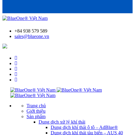
+84 938 579 589
sales@blueone.vn
Tìm trạm bơm AdBlue®
Trang chủ
Giới thiệu
Sản phẩm
Dung dịch xử lý khí thải
Dung dịch khí thải ô tô – AdBlue®
Dung dịch khí thải tàu biển – AUS 40