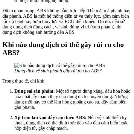
su hoặc nhựa trong hệ thống.
Điểm quan trọng: ABS không nằm trực tiếp ở bề mặt má phanh hay
đĩa phanh. ABS là một hệ thống điện tử và thủy lực, gồm cảm biến
tốc độ bánh xe, bơm thủy lực và ECU điều khiển. Do đó, nếu sử
dụng dung dịch đúng cách, vệ sinh đúng vị trí (cụm phanh), thì
dung dịch không ảnh hưởng đến ABS.
Khi nào dung dịch có thể gây rủi ro cho
ABS?
Dung dịch vệ sinh phanh gây rủi ro cho ABS?
Trong thực tế, chỉ khi:
Dùng sai sản phẩm:
Một số người dùng xăng, dầu hỏa hoặc
hóa chất tẩy mạnh thay cho dung dịch chuyên dụng. Những
dung môi này có thể làm hỏng gioăng cao su, dây cảm biến
gần phanh.
Xịt tràn lan vào dây cảm biến ABS:
Nếu vệ sinh thiếu kỹ
thuật, dung dịch có thể dính trực tiếp vào đầu cảm biến hoặc
hộp điện tử, gây chập mạch.