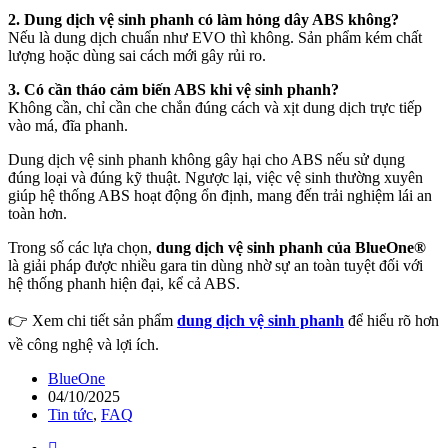
2. Dung dịch vệ sinh phanh có làm hỏng dây ABS không?
Nếu là dung dịch chuẩn như EVO thì không. Sản phẩm kém chất
lượng hoặc dùng sai cách mới gây rủi ro.
3. Có cần tháo cảm biến ABS khi vệ sinh phanh?
Không cần, chỉ cần che chắn đúng cách và xịt dung dịch trực tiếp
vào má, đĩa phanh.
Dung dịch vệ sinh phanh không gây hại cho ABS nếu sử dụng
đúng loại và đúng kỹ thuật. Ngược lại, việc vệ sinh thường xuyên
giúp hệ thống ABS hoạt động ổn định, mang đến trải nghiệm lái an
toàn hơn.
Trong số các lựa chọn,
dung dịch vệ sinh phanh của BlueOne
®
là giải pháp được nhiều gara tin dùng nhờ sự an toàn tuyệt đối với
hệ thống phanh hiện đại, kể cả ABS.
👉 Xem chi tiết sản phẩm
dung dịch vệ sinh phanh
để hiểu rõ hơn
về công nghệ và lợi ích.
BlueOne
04/10/2025
Tin tức
,
FAQ