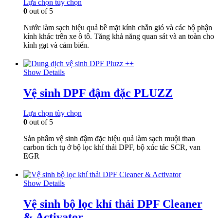
Lựa chọn tùy chọn
0
out of 5
Nước làm sạch hiệu quả bề mặt kính chắn gió và các bộ phận
kính khác trên xe ô tô.
Tăng khả năng quan sát và an toàn cho
kính gạt và cảm biến.
Show Details
Vệ sinh DPF đậm đặc PLUZZ
Lựa chọn tùy chọn
0
out of 5
Sản phẩm vệ sinh đậm đặc hiệu quả làm sạch muội than
carbon tích tụ ở bộ lọc khí thải DPF, bộ xúc tác SCR, van
EGR
Show Details
Vệ sinh bộ lọc khí thải DPF Cleaner
& Activator