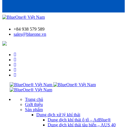
+84 938 579 589
sales@blueone.vn
Tìm trạm bơm AdBlue®
Trang chủ
Giới thiệu
Sản phẩm
Dung dịch xử lý khí thải
Dung dịch khí thải ô tô – AdBlue®
Dung dịch khí thải tàu biển – AUS 40