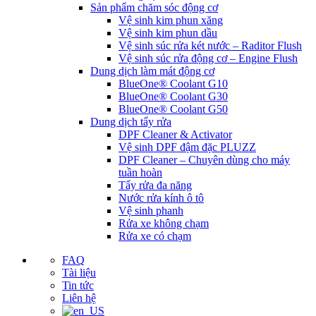
Sản phẩm chăm sóc động cơ
Vệ sinh kim phun xăng
Vệ sinh kim phun dầu
Vệ sinh súc rửa két nước – Raditor Flush
Vệ sinh súc rửa động cơ – Engine Flush
Dung dịch làm mát động cơ
BlueOne® Coolant G10
BlueOne® Coolant G30
BlueOne® Coolant G50
Dung dịch tẩy rửa
DPF Cleaner & Activator
Vệ sinh DPF đậm đặc PLUZZ
DPF Cleaner – Chuyên dùng cho máy
tuần hoàn
Tẩy rửa đa năng
Nước rửa kính ô tô
Vệ sinh phanh
Rửa xe không chạm
Rửa xe có chạm
FAQ
Tài liệu
Tin tức
Liên hệ