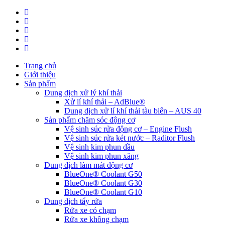
Trang chủ
Giới thiệu
Sản phẩm
Dung dịch xử lý khí thải
Xử lí khí thải – AdBlue®
Dung dịch xử lí khí thải tàu biển – AUS 40
Sản phẩm chăm sóc động cơ
Vệ sinh súc rửa động cơ – Engine Flush
Vệ sinh súc rửa két nước – Raditor Flush
Vệ sinh kim phun dầu
Vệ sinh kim phun xăng
Dung dịch làm mát động cơ
BlueOne® Coolant G50
BlueOne® Coolant G30
BlueOne® Coolant G10
Dung dịch tẩy rửa
Rửa xe có chạm
Rửa xe không chạm