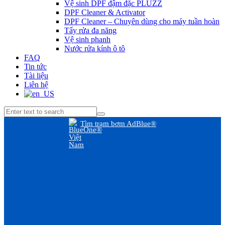
Vệ sinh DPF đậm đặc PLUZZ
DPF Cleaner & Activator
DPF Cleaner – Chuyên dùng cho máy tuần hoàn
Tẩy rửa đa năng
Vệ sinh phanh
Nước rửa kính ô tô
FAQ
Tin tức
Tài liệu
Liên hệ
Tìm trạm bơm AdBlue®