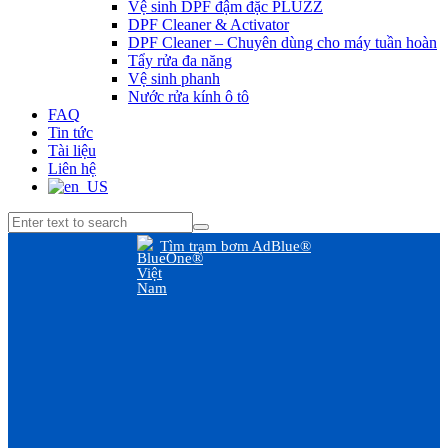
Vệ sinh DPF đậm đặc PLUZZ
DPF Cleaner & Activator
DPF Cleaner – Chuyên dùng cho máy tuần hoàn
Tẩy rửa đa năng
Vệ sinh phanh
Nước rửa kính ô tô
FAQ
Tin tức
Tài liệu
Liên hệ
Tìm trạm bơm AdBlue®