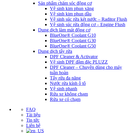
Sản phẩm chăm sóc động cơ
Vệ sinh kim phun xăng
Vệ sinh kim phun dầu
Vệ sinh súc rửa két nước – Raditor Flush
Vệ sinh súc rửa động cơ – Engine Flush
Dung dịch làm mát động cơ
BlueOne® Coolant G10
BlueOne® Coolant G30
BlueOne® Coolant G50
Dung dịch tẩy rửa
DPF Cleaner & Activator
Vệ sinh DPF đậm đặc PLUZZ
DPF Cleaner – Chuyên dùng cho máy
tuần hoàn
Tẩy rửa đa năng
Nước rửa kính ô tô
Vệ sinh phanh
Rửa xe không chạm
Rửa xe có chạm
FAQ
Tài liệu
Tin tức
Liên hệ