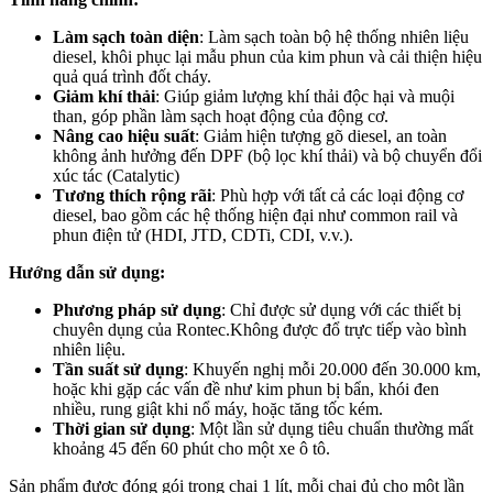
Làm sạch toàn diện
: Làm sạch toàn bộ hệ thống nhiên liệu
diesel, khôi phục lại mẫu phun của kim phun và cải thiện hiệu
quả quá trình đốt cháy.
Giảm khí thải
: Giúp giảm lượng khí thải độc hại và muội
than, góp phần làm sạch hoạt động của động cơ.
Nâng cao hiệu suất
: Giảm hiện tượng gõ diesel, an toàn
không ảnh hưởng đến DPF (bộ lọc khí thải) và bộ chuyển đổi
xúc tác (Catalytic)
Tương thích rộng rãi
: Phù hợp với tất cả các loại động cơ
diesel, bao gồm các hệ thống hiện đại như common rail và
phun điện tử (HDI, JTD, CDTi, CDI, v.v.).
Hướng dẫn sử dụng:
Phương pháp sử dụng
: Chỉ được sử dụng với các thiết bị
chuyên dụng của Rontec.Không được đổ trực tiếp vào bình
nhiên liệu.
Tần suất sử dụng
: Khuyến nghị mỗi 20.000 đến 30.000 km,
hoặc khi gặp các vấn đề như kim phun bị bẩn, khói đen
nhiều, rung giật khi nổ máy, hoặc tăng tốc kém.
Thời gian sử dụng
: Một lần sử dụng tiêu chuẩn thường mất
khoảng 45 đến 60 phút cho một xe ô tô.
Sản phẩm được đóng gói trong chai 1 lít, mỗi chai đủ cho một lần