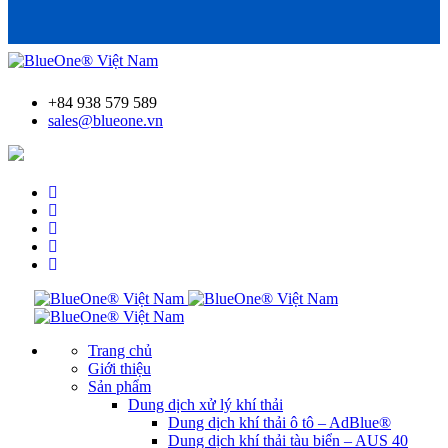
+84 938 579 589
sales@blueone.vn
Tìm trạm bơm AdBlue®
Trang chủ
Giới thiệu
Sản phẩm
Dung dịch xử lý khí thải
Dung dịch khí thải ô tô – AdBlue®
Dung dịch khí thải tàu biển – AUS 40