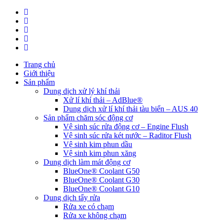
Trang chủ
Giới thiệu
Sản phẩm
Dung dịch xử lý khí thải
Xử lí khí thải – AdBlue®
Dung dịch xử lí khí thải tàu biển – AUS 40
Sản phẩm chăm sóc động cơ
Vệ sinh súc rửa động cơ – Engine Flush
Vệ sinh súc rửa két nước – Raditor Flush
Vệ sinh kim phun dầu
Vệ sinh kim phun xăng
Dung dịch làm mát động cơ
BlueOne® Coolant G50
BlueOne® Coolant G30
BlueOne® Coolant G10
Dung dịch tẩy rửa
Rửa xe có chạm
Rửa xe không chạm