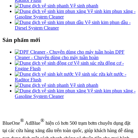
Raditor Flush
Vệ sinh phanh
Vệ sinh kim phun xăng -
Gasoline System Cleaner
Vệ sinh kim phun dầu -
Diesel System Cleaner
Sản phẩm mới
DPF
Cleaner - Chuyên dùng cho máy tuần hoàn
Vệ sinh súc rửa động cơ -
Engine Flush
Vệ sinh súc rửa két nước -
Raditor Flush
Vệ sinh phanh
Vệ sinh kim phun xăng -
Gasoline System Cleaner
®
®
BlueOne
AdBlue
hiện có hơn 500 trạm bơm chuyên dụng đặt
tại các cửa hàng xăng dầu trên toàn quốc, giúp khách hàng dễ dàng