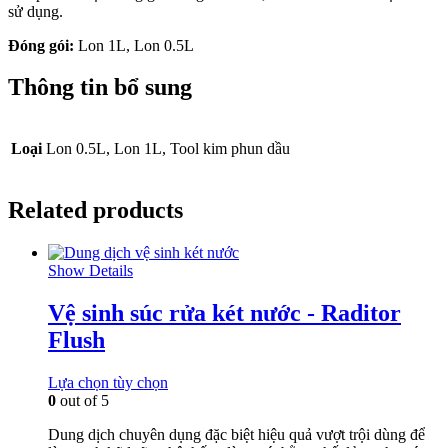
sử dụng.
Đóng gói:
Lon 1L, Lon 0.5L
Thông tin bổ sung
Loại
Lon 0.5L, Lon 1L, Tool kim phun dầu
Related products
Show Details
Vệ sinh súc rửa két nước - Raditor
Flush
Lựa chọn tùy chọn
0
out of 5
Dung dịch chuyên dụng đặc biệt hiệu quả vượt trội dùng để