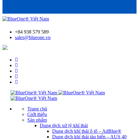
+84 938 579 589
sales@blueone.vn
Tìm trạm bơm AdBlue®
Trang chủ
Giới thiệu
Sản phẩm
Dung dịch xử lý khí thải
Dung dịch khí thải ô tô – AdBlue®
Dung dịch khí thải tàu biển – AUS 40