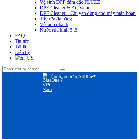
Vệ sinh DPF đậm đặc PLUZZ
DPF Cleaner & Activator
DPF Cleaner – Chuyên dùng cho máy tuần hoàn
Tẩy rửa đa năng
Vệ sinh phanh
Nước rửa kính ô tô
FAQ
Tin tức
Tài liệu
Liên hệ
Tìm trạm bơm AdBlue®