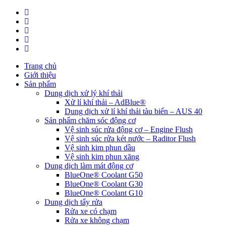
Trang chủ
Giới thiệu
Sản phẩm
Dung dịch xử lý khí thải
Xử lí khí thải – AdBlue®
Dung dịch xử lí khí thải tàu biển – AUS 40
Sản phẩm chăm sóc động cơ
Vệ sinh súc rửa động cơ – Engine Flush
Vệ sinh súc rửa két nước – Raditor Flush
Vệ sinh kim phun dầu
Vệ sinh kim phun xăng
Dung dịch làm mát động cơ
BlueOne® Coolant G50
BlueOne® Coolant G30
BlueOne® Coolant G10
Dung dịch tẩy rửa
Rửa xe có chạm
Rửa xe không chạm