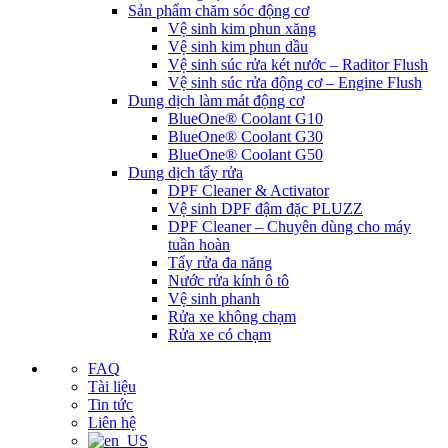
Sản phẩm chăm sóc động cơ
Vệ sinh kim phun xăng
Vệ sinh kim phun dầu
Vệ sinh súc rửa két nước – Raditor Flush
Vệ sinh súc rửa động cơ – Engine Flush
Dung dịch làm mát động cơ
BlueOne® Coolant G10
BlueOne® Coolant G30
BlueOne® Coolant G50
Dung dịch tẩy rửa
DPF Cleaner & Activator
Vệ sinh DPF đậm đặc PLUZZ
DPF Cleaner – Chuyên dùng cho máy
tuần hoàn
Tẩy rửa đa năng
Nước rửa kính ô tô
Vệ sinh phanh
Rửa xe không chạm
Rửa xe có chạm
FAQ
Tài liệu
Tin tức
Liên hệ