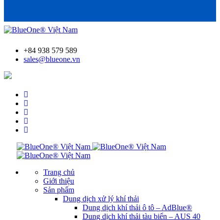
+84 938 579 589
sales@blueone.vn
Tìm trạm bơm AdBlue®
Trang chủ
Giới thiệu
Sản phẩm
Dung dịch xử lý khí thải
Dung dịch khí thải ô tô – AdBlue®
Dung dịch khí thải tàu biển – AUS 40