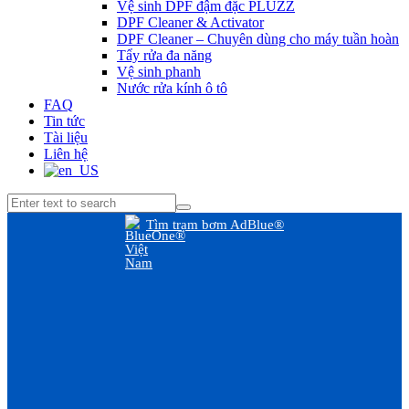
Vệ sinh DPF đậm đặc PLUZZ
DPF Cleaner & Activator
DPF Cleaner – Chuyên dùng cho máy tuần hoàn
Tẩy rửa đa năng
Vệ sinh phanh
Nước rửa kính ô tô
FAQ
Tin tức
Tài liệu
Liên hệ
Tìm trạm bơm AdBlue®