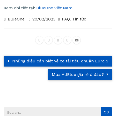
Xem chi tiết tại:
BlueOne Việt Nam
BlueOne
20/02/2023
FAQ
,
Tin tức
Những điều cần biết về xe tải tiêu chuẩn Euro 5
Mua AdBlue giá rẻ ở đâu?
GO