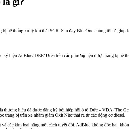
 là gì?
ng bị hệ thống xử lý khí thải SCR. Sau đây BlueOne chúng tôi sẽ giúp
c ký hiệu AdBlue/ DEF/ Urea trên các phương tiện được trang bị hệ thố
là thương hiệu đã được đăng ký bởi hiệp hội ô tô Đức – VDA (The Ger
c trang bị trên xe nhằm giảm Oxit Nitơ thải ra từ các động cơ diesel.
chất và các kim loại nặng một cách tuyệt đối. AdBlue không độc hại, k