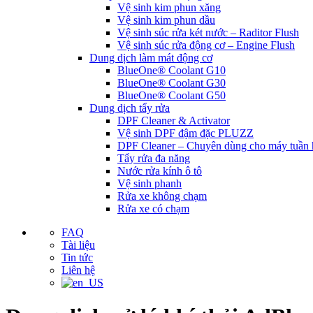
Vệ sinh kim phun xăng
Vệ sinh kim phun dầu
Vệ sinh súc rửa két nước – Raditor Flush
Vệ sinh súc rửa động cơ – Engine Flush
Dung dịch làm mát động cơ
BlueOne® Coolant G10
BlueOne® Coolant G30
BlueOne® Coolant G50
Dung dịch tẩy rửa
DPF Cleaner & Activator
Vệ sinh DPF đậm đặc PLUZZ
DPF Cleaner – Chuyên dùng cho máy tuần
Tẩy rửa đa năng
Nước rửa kính ô tô
Vệ sinh phanh
Rửa xe không chạm
Rửa xe có chạm
FAQ
Tài liệu
Tin tức
Liên hệ