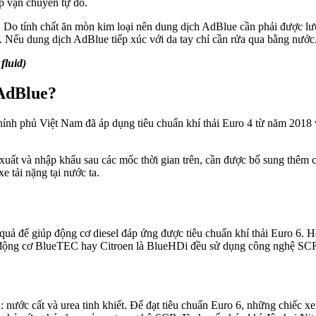
p vận chuyển tự do.
. Do tính chất ăn mòn kim loại nên dung dịch AdBlue cần phải được lư
. Nếu dung dịch AdBlue tiếp xúc với da tay chỉ cần rửa qua bằng nước
fluid)
 AdBlue?
nh phủ Việt Nam đã áp dụng tiêu chuẩn khí thải Euro 4 từ năm 2018 và 
xuất và nhập khẩu sau các mốc thời gian trên, cần được bổ sung thêm c
 tải nặng tại nước ta.
ả để giúp động cơ diesel đáp ứng được tiêu chuẩn khí thải Euro 6. Hệ
ộng cơ BlueTEC hay Citroen là BlueHDi đều sử dụng công nghệ SCR
: nước cất và urea tinh khiết. Để đạt tiêu chuẩn Euro 6, những chiếc