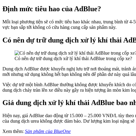
Định mức tiêu hao của AdBlue?
Mỗi loại phương tiện sẽ có mức tiêu hao khác nhau, trung bình từ 4-
vực bạn sắp tới không có cửa hàng cung cấp sản phẩm này.
Có nên dự trữ dung dịch xử lý khí thải Ad
Có nên dự trữ dung dịch xử lý khí thải AdBlue trong cốp xe?
Dung dịch AdBlue được khuyến nghị lưu trữ nơi thoáng mát, tránh á
mới nhưng sử dụng không hết bạn không nên để phần dư này quá lâu vì
Việc dự trữ một bình AdBlue thường không được khuyến khích do có th
dung dịch chảy tràn lên xe điều này gây ra hiện tượng ăn mòn kim loạ
Giá dung dịch xử lý khí thải AdBlue bao nh
Hiện nay, giá AdBlue dao động từ 15.000 – 25.000 VNĐ/L tùy theo ng
của dung dịch urea không được đảm bảo. Dư lượng kim loại nặng sẽ 
Xem thêm:
Sản phẩm của BlueOne