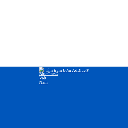
Tìm trạm bơm AdBlue®