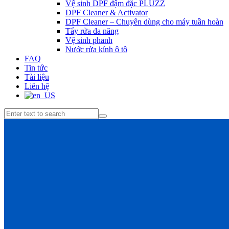
Vệ sinh DPF đậm đặc PLUZZ
DPF Cleaner & Activator
DPF Cleaner – Chuyên dùng cho máy tuần hoàn
Tẩy rửa đa năng
Vệ sinh phanh
Nước rửa kính ô tô
FAQ
Tin tức
Tài liệu
Liên hệ