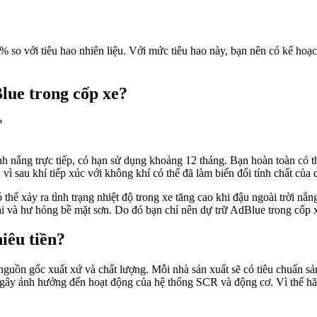
5% so với tiêu hao nhiên liệu. Với mức tiêu hao này, bạn nên có kế ho
Blue trong cốp xe?
nh nắng trực tiếp, có hạn sử dụng khoảng 12 tháng. Bạn hoàn toàn có 
 sau khí tiếp xúc với không khí có thể đã làm biến đổi tính chất của 
ể xảy ra tình trạng nhiệt độ trong xe tăng cao khi đậu ngoài trời nắ
i và hư hỏng bề mặt sơn. Do đó bạn chỉ nên dự trữ AdBlue trong cốp xe
iêu tiền?
uồn gốc xuất xứ và chất lượng. Mỗi nhà sản xuất sẽ có tiêu chuẩn sản
gây ảnh hưởng đến hoạt động của hệ thống SCR và động cơ. Vì thế hãy 