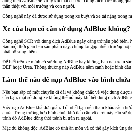
dung dịch AdBlue để xử lý khí thải của xe. Dung dịch Ure thông qua
thân thiệt với môi trường và con người.
Công nghệ này đã được sử dụng trong xe buýt và xe tải nặng trong mộ
Xe của bạn có cần sử dụng AdBlue không?
Công nghệ SCR với dung dịch AdBlue ngày càng trở nên phổ biến. Nế
Sau một thời gian bán sản phẩm này, chúng tôi gặp nhiều trường hợp
phải bổ sung thêm.
Để biết trên xe mình có sử dụng AdBlue hay không, bạn nên xem sác
DEF hoặc Urea. Thông thường nắp AdBlue nằm cạnh hoặc bình dầu dies
Làm thế nào để nạp AdBlue vào bình chứa 
Nếu bạn sắp có một chuyến đi dài và không chắc về việc dung được A
của bạn, một số dòng xe không thể nổ máy khí hết dung dịch AdBlue
Việc nạp AdBlue khá đơn giản. Tốt nhất bạn nên tham khảo sách hư
chứa. Trong trường hợp bình chứa khó tiếp cận việc rót này cần sử d
trình đổ AdBlue đồng thời tránh bị tràn ra ngoài.
Mặc dù không độc, AdBlue có tính ăn mòn và có thể gây kích ứng da,