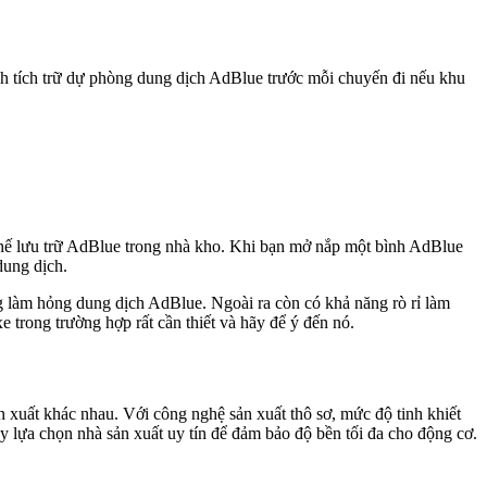
ạch tích trữ dự phòng dung dịch AdBlue trước mỗi chuyến đi nếu khu
thế lưu trữ AdBlue trong nhà kho. Khi bạn mở nắp một bình AdBlue
dung dịch.
ng làm hỏng dung dịch AdBlue. Ngoài ra còn có khả năng rò rỉ làm
 trong trường hợp rất cần thiết và hãy để ý đến nó.
 xuất khác nhau. Với công nghệ sản xuất thô sơ, mức độ tinh khiết
lựa chọn nhà sản xuất uy tín để đảm bảo độ bền tối đa cho động cơ.