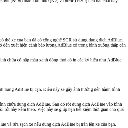
ơ oxit (NOx) thành khí nitơ (N2) và nước (H2O) nên hai chất này
 có thể xe của bạn đã có công nghệ SCR sử dụng dung dịch AdBlue.
có đèn xuất hiện cảnh báo lượng AdBlue có trong bình xuống thấp cần
bình chứa có nắp màu xanh đồng thời có in các ký hiệu như AdBlue,
nh trạng AdBlue bị cạn. Điều này sẽ gây ảnh hưởng đến hành trình
ình chứa dung dịch AdBlue. Sau đó rót dung dịch AdBlue vào bình
 rót này kèm theo. Việc này sẽ giúp bạn tiết kiệm thời gian cho quá
ue và rửa sạch xe nếu dung dịch AdBlue bị tràn lên xe của bạn.