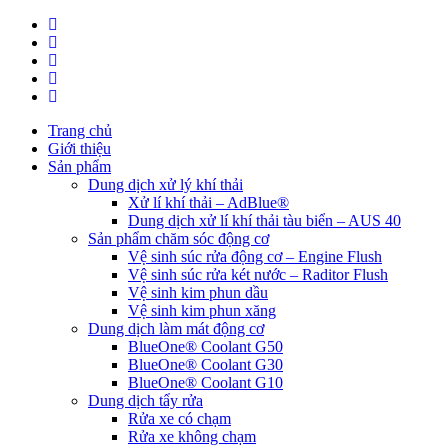
Trang chủ
Giới thiệu
Sản phẩm
Dung dịch xử lý khí thải
Xử lí khí thải – AdBlue®
Dung dịch xử lí khí thải tàu biển – AUS 40
Sản phẩm chăm sóc động cơ
Vệ sinh súc rửa động cơ – Engine Flush
Vệ sinh súc rửa két nước – Raditor Flush
Vệ sinh kim phun dầu
Vệ sinh kim phun xăng
Dung dịch làm mát động cơ
BlueOne® Coolant G50
BlueOne® Coolant G30
BlueOne® Coolant G10
Dung dịch tẩy rửa
Rửa xe có chạm
Rửa xe không chạm