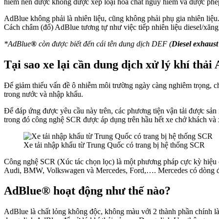
hiểm nên được không được xếp loại hóa chất nguy hiểm và được phé
AdBlue không phải là nhiên liệu, cũng không phải phụ gia nhiên liệu
Cách châm (đổ) AdBlue tương tự như việc tiếp nhiên liệu diesel/xăng
*AdBlue
®
còn được biết đến cái tên dung dịch DEF (
Diesel exhaust 
Tại sao xe lại cần dung dịch xử lý khí thải
Để giảm thiểu vấn đề ô nhiễm môi trường ngày càng nghiêm trọng, chí
trong nước và nhập khẩu.
Để đáp ứng được yêu cầu này trên, các phương tiện vận tải được sản 
trong đó công nghệ SCR được áp dụng trên hầu hết xe chở khách và xe
Xe tải nhập khẩu từ Trung Quốc có trang bị hệ thống SCR
Công nghệ SCR (Xúc tác chọn lọc) là một phương pháp cực kỳ hiệu qu
Audi, BMW, Volkswagen và Mercedes, Ford,…. Mercedes có dòng đ
AdBlue® hoạt động như thế nào?
AdBlue là chất lỏng không độc, không màu với 2 thành phần chính là