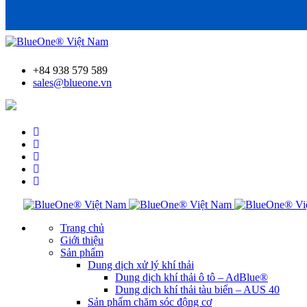
+84 938 579 589
sales@blueone.vn
Tìm trạm bơm AdBlue®
Trang chủ
Giới thiệu
Sản phẩm
Dung dịch xử lý khí thải
Dung dịch khí thải ô tô – AdBlue®
Dung dịch khí thải tàu biển – AUS 40
Sản phẩm chăm sóc động cơ