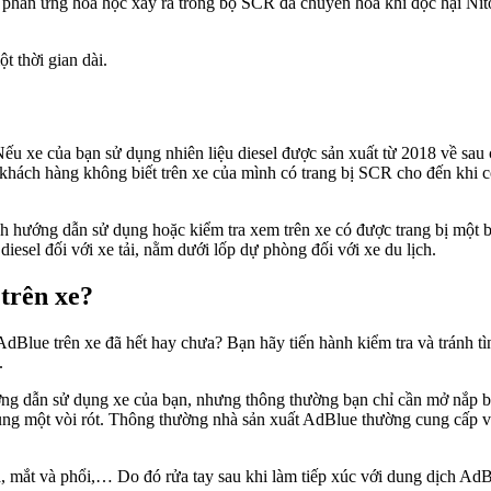
 phản ứng hóa học xảy ra trong bộ SCR đã chuyển hóa khí độc hại Nit
t thời gian dài.
u xe của bạn sử dụng nhiên liệu diesel được sản xuất từ 2018 về sau
 khách hàng không biết trên xe của mình có trang bị SCR cho đến khi 
h hướng dẫn sử dụng hoặc kiểm tra xem trên xe có được trang bị một 
el đối với xe tải, nằm dưới lốp dự phòng đối với xe du lịch.
trên xe?
dBlue trên xe đã hết hay chưa? Bạn hãy tiến hành kiểm tra và tránh tì
.
ớng dẫn sử dụng xe của bạn, nhưng thông thường bạn chỉ cần mở nắp b
ụng một vòi rót. Thông thường nhà sản xuất AdBlue thường cung cấp vòi
 mắt và phổi,… Do đó rửa tay sau khi làm tiếp xúc với dung dịch AdBl